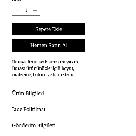
Sepete Ekle
Hemen Satın Al
Buraya ürün açıklamasını yazın. 
Burası ürününüzle ilgili boyut, 
malzeme, bakım ve temizleme 
talimatları gibi ayrıntıları eklemek 
için ideal bir yerdir.
Ürün Bilgileri
Burası ürününüzle ilgili 
boyut
, 
İade Politikası
malzeme
, 
bakım 
ve 
temizleme 
talimatları 
gibi bilgileri eklemek 
Buraya müşterilerinizin aldıkları 
için ideal bir yerdir. Ayrıca bu 
Gönderim Bilgileri
üründen memnun kalmamaları 
ürünü diğerlerinden ayıran 
durumunda ne yapabileceklerini 
özellikleri ve ürünün 