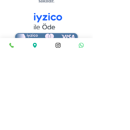
saklıdır.
Ödemeleriniz iyzico altyapısı ile 256-bit SSL
güvenliği altında gerçekleştirilmektedir. Kart
bilgileriniz tarafımızca saklanmaz.
SÖZLEŞME VE FORMLAR
Web Sitesi Kullanım Kuralları ve Gizlilik
Sözleşmesi
☐ “Web Sitesi Kullanım Kuralları ve Gizlilik
Sözleşmesi’ni okudum, anladım ve kabul
ediyorum. Kişisel verilerimin 6698 sayılı
KVKK kapsamında işlenmesine ve ödeme
işlemlerinin iyzico güvenli ödeme altyapısı
aracılığıyla gerçekleştirilmesine onay
veriyorum.”