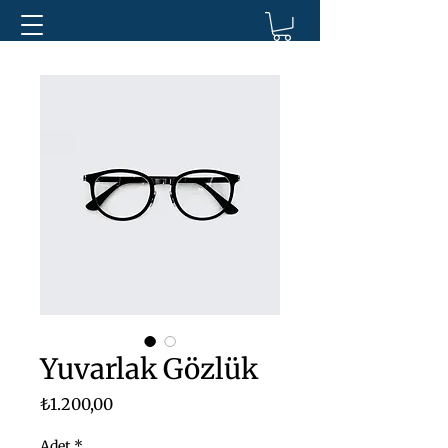
Yuvarlak Gözlük
Fiyat
₺1.200,00
Adet
*