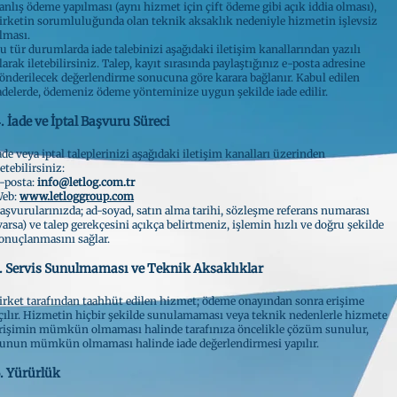
anlış ödeme yapılması (aynı hizmet için çift ödeme gibi açık iddia olması),
irketin sorumluluğunda olan teknik aksaklık nedeniyle hizmetin işlevsiz
lması.
u tür durumlarda iade talebinizi aşağıdaki iletişim kanallarından yazılı
larak iletebilirsiniz. Talep, kayıt sırasında paylaştığınız e-posta adresine
önderilecek değerlendirme sonucuna göre karara bağlanır. Kabul edilen
adelerde, ödemeniz ödeme yönteminize uygun şekilde iade edilir.
. İade ve İptal Başvuru Süreci
ade veya iptal taleplerinizi aşağıdaki iletişim kanalları üzerinden
letebilirsiniz:
-posta:
info@letlog.com.tr
eb:
www.letloggroup.com
aşvurularınızda; ad-soyad, satın alma tarihi, sözleşme referans numarası
varsa) ve talep gerekçesini açıkça belirtmeniz, işlemin hızlı ve doğru şekilde
onuçlanmasını sağlar.
. Servis Sunulmaması ve Teknik Aksaklıklar
irket tarafından taahhüt edilen hizmet; ödeme onayından sonra erişime
çılır. Hizmetin hiçbir şekilde sunulamaması veya teknik nedenlerle hizmete
rişimin mümkün olmaması halinde tarafınıza öncelikle çözüm sunulur,
unun mümkün olmaması halinde iade değerlendirmesi yapılır.
. Yürürlük