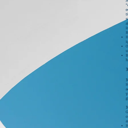
M
“
e
t
s
a
i
B
H
i
O
u
B
h
3
3
H
a
y
g
3
G
o
a
H