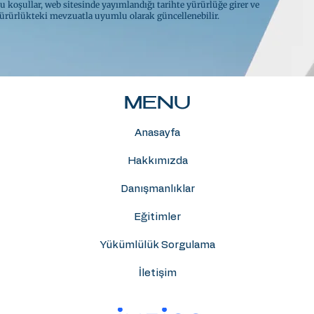
u koşullar, web sitesinde yayımlandığı tarihte yürürlüğe girer ve
ürürlükteki mevzuatla uyumlu olarak güncellenebilir.
MENU
Anasayfa
Hakkımızda
Danışmanlıklar
Eğitimler
Yükümlülük Sorgulama
İletişim