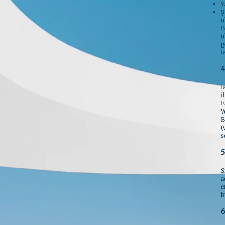
Y
Ş
o
B
o
g
i
4
İ
i
E
W
B
(
s
5
Ş
a
e
b
6