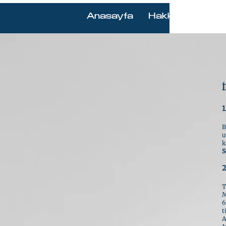
Anasayfa
Hakkımızda
D
1
B
u
k
S
2
T
M
6
t
A