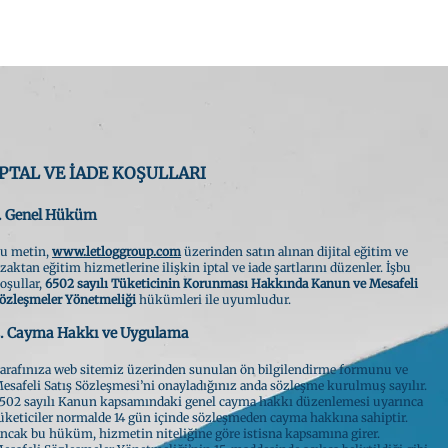
anışmanlıklar
Eğitimler
Yükümlülük Sorgul
İPTAL VE İADE KOŞULLARI
. Genel Hüküm
u metin,
www.letloggroup.com
üzerinden satın alınan dijital eğitim ve
zaktan eğitim hizmetlerine ilişkin iptal ve iade şartlarını düzenler. İşbu
oşullar,
6502 sayılı Tüketicinin Korunması Hakkında Kanun ve Mesafeli
özleşmeler Yönetmeliği
hükümleri ile uyumludur.
. Cayma Hakkı ve Uygulama
arafınıza web sitemiz üzerinden sunulan ön bilgilendirme formunu ve
esafeli Satış Sözleşmesi’ni onayladığınız anda sözleşme kurulmuş sayılır.
502 sayılı Kanun kapsamındaki genel cayma hakkı düzenlemesi uyarınca
üketiciler normalde 14 gün içinde sözleşmeden cayma hakkına sahiptir.
ncak bu hüküm, hizmetin niteliğine göre istisna kapsamına girer.