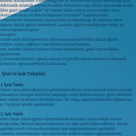
esafeli Sözleşmeler Yönetmeliği’nin 15. maddesinde açıkça belirtildiği gibi,
elektronik ortamda anında ifa edilen hizmetler veya tüketiciye anında teslim
dilen gayri maddi mallar” ile “cayma hakkı süresi sona ermeden önce,
üketicinin onayı ile ifasına başlanan hizmetler” kapsamındaki
özleşmelerde tüketicinin cayma hakkı kullanılamaz. Bu nedenle satın
ldığınız dijital eğitim hizmetleri, uzaktan eğitim niteliğinden dolayı bu
stisna kapsamına girer.
una göre:
izmet satın alma işleminin tamamlanmasıyla birlikte dijital eğitim
çeriğine erişim sağlanır veya hizmet ifasına başlanır.
nay anından itibaren hizmet ifasına başlandıysa, genel cayma hakkı
ygulanmaz.
u durumda tüketici, sipariş sonrası 14 günlük cayma süresini kullanarak
izmetten cayma talebinde bulunamaz.
. İptal ve İade Talepleri
.1. İptal Talebi
izmet satın alma işleminizi gerçekleştirdikten sonra hizmet henüz erişime
çılmadıysa (örneğin belirli bir başlangıç tarihi belirlenmişse), iptal talebinizi
azılı olarak tarafımıza iletebilirsiniz. Bu talep, sipariş tarihinden itibaren en
eç 3 iş günü içinde yapılmalıdır.
.2. İade Talebi
enel olarak dijital eğitim hizmetlerinde kanunen cayma hakkı istisna
lduğundan, hizmet ifasına başlanmış ise iade talebi kabul edilmez. Ancak
şağıdaki sınırlı istisna durumlarda iade değerlendirmesi yapılabilir:
izmetin sunulmaması veya teknik bir nedenle erişim sağlanamaması,