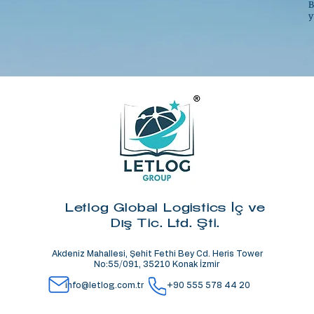
B
y
Letlog Global Logistics İç ve
Dış Tic. Ltd. Şti.
Akdeniz Mahallesi, Şehit Fethi Bey Cd. Heris Tower
No:55/091, 35210 Konak İzmir
info@letlog.com.tr
+90 555 578 44 20