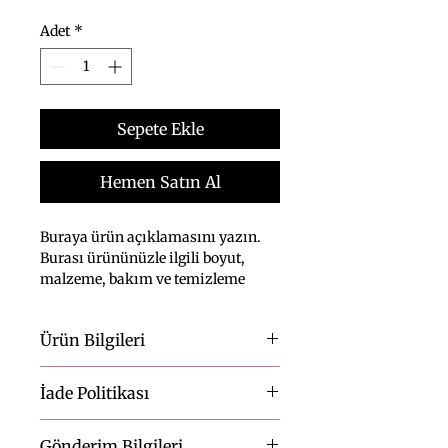
Adet
*
Sepete Ekle
Hemen Satın Al
Buraya ürün açıklamasını yazın. 
Burası ürününüzle ilgili boyut, 
malzeme, bakım ve temizleme 
talimatları gibi ayrıntıları eklemek 
için ideal bir yerdir.
Ürün Bilgileri
Burası ürününüzle ilgili 
boyut
, 
İade Politikası
malzeme
, 
bakım 
ve 
temizleme 
talimatları 
gibi bilgileri eklemek 
Buraya müşterilerinizin aldıkları 
için ideal bir yerdir. Ayrıca bu 
Gönderim Bilgileri