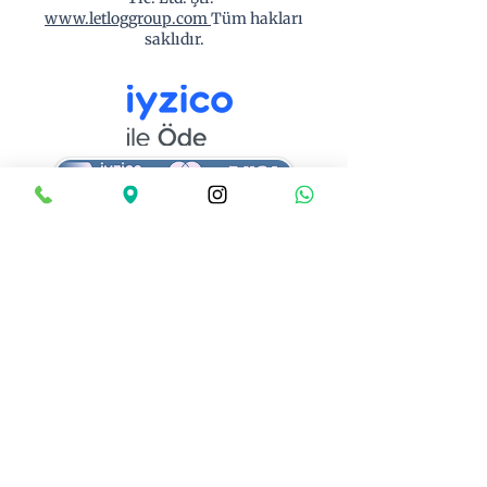
www.letloggroup.com
Tüm hakları
saklıdır.
Ödemeleriniz iyzico altyapısı ile 256-bit SSL
güvenliği altında gerçekleştirilmektedir. Kart
bilgileriniz tarafımızca saklanmaz.
SÖZLEŞME VE FORMLAR
Web Sitesi Kullanım Kuralları ve Gizlilik
Sözleşmesi
☐ “Web Sitesi Kullanım Kuralları ve Gizlilik
Sözleşmesi’ni okudum, anladım ve kabul
ediyorum. Kişisel verilerimin 6698 sayılı
KVKK kapsamında işlenmesine ve ödeme
işlemlerinin iyzico güvenli ödeme altyapısı
aracılığıyla gerçekleştirilmesine onay