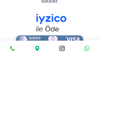
saklıdır.
Ödemeleriniz iyzico altyapısı ile 256-bit SSL
güvenliği altında gerçekleştirilmektedir. Kart
bilgileriniz tarafımızca saklanmaz.
SÖZLEŞME VE FORMLAR
Web Sitesi Kullanım Kuralları ve Gizlilik
Sözleşmesi
☐ “Web Sitesi Kullanım Kuralları ve Gizlilik
Sözleşmesi’ni okudum, anladım ve kabul
ediyorum. Kişisel verilerimin 6698 sayılı
KVKK kapsamında işlenmesine ve ödeme
işlemlerinin iyzico güvenli ödeme altyapısı
aracılığıyla gerçekleştirilmesine onay
veriyorum.”