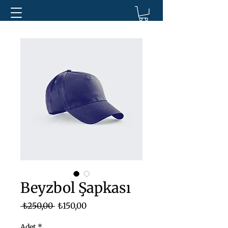
Beyzbol Şapkası
Normal
İndirimli
 ₺250,00 
₺150,00
Fiyat
Fiyat
Adet
*