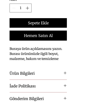
Sepete Ekle
Hemen Satın Al
Buraya ürün açıklamasını yazın. 
Burası ürününüzle ilgili boyut, 
malzeme, bakım ve temizleme 
talimatları gibi ayrıntıları eklemek 
için ideal bir yerdir.
Ürün Bilgileri
Burası ürününüzle ilgili 
boyut
, 
İade Politikası
malzeme
, 
bakım 
ve 
temizleme 
talimatları 
gibi bilgileri eklemek 
Buraya müşterilerinizin aldıkları 
için ideal bir yerdir. Ayrıca bu 
Gönderim Bilgileri
üründen memnun kalmamaları 
ürünü diğerlerinden ayıran 
durumunda ne yapabileceklerini 
özellikleri ve ürünün 