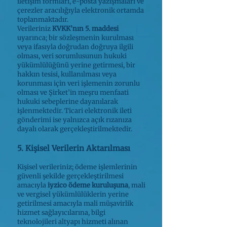
iletişim formları, e-posta yazışmaları ve
çerezler aracılığıyla elektronik ortamda
toplanmaktadır.
Verileriniz
KVKK’nın 5. maddesi
uyarınca; bir sözleşmenin kurulması
veya ifasıyla doğrudan doğruya ilgili
olması, veri sorumlusunun hukuki
yükümlülüğünü yerine getirmesi, bir
hakkın tesisi, kullanılması veya
korunması için veri işlemenin zorunlu
olması ve Şirket’in meşru menfaati
hukuki sebeplerine dayanılarak
işlenmektedir. Ticari elektronik ileti
gönderimi ise yalnızca açık rızanıza
dayalı olarak gerçekleştirilmektedir.
5. Kişisel Verilerin Aktarılması
Kişisel verileriniz; ödeme işlemlerinin
güvenli şekilde gerçekleştirilmesi
amacıyla
iyzico ödeme kuruluşuna
, mali
ve vergisel yükümlülüklerin yerine
getirilmesi amacıyla mali müşavirlik
hizmet sağlayıcılarına, bilgi
teknolojileri altyapı hizmeti alınan