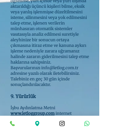
öğrenme, yurt içinde veya yurt dışında
aktarıldığı üçüncü kişileri bilme, eksik
veya yanlış işlenmişse düzeltilmesini
isteme, silinmesini veya yok edilmesini
talep etme, işlenen verilerin
münhasıran otomatik sistemler
vasıtasıyla analiz edilmesi suretiyle
aleyhinize bir sonucun ortaya
çıkmasına itiraz etme ve kanuna aykırı
işleme nedeniyle zarara uğramanız
halinde zararın giderilmesini talep etme
haklarına sahipsiniz.
Başvurularınızı
info@letlog.com.tr
adresine yazılı olarak iletebilirsiniz.
Talebiniz en geç 30 gün içinde
sonuçlandırılacaktır.
9. Yürürlük
İşbu Aydınlatma Metni
www.letloggroup.com
internet
sitesinde yayımlandığı tarihte
yürürlüğe girer. Şirket, mevzuat
değişiklikleri doğrultusunda metni
güncelleme hakkını saklı tutar.