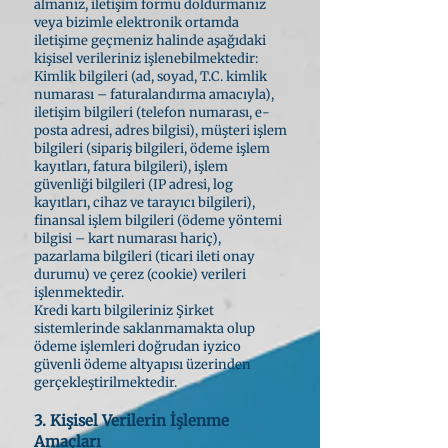
almanız, iletişim formu doldurmanız
veya bizimle elektronik ortamda
iletişime geçmeniz halinde aşağıdaki
kişisel verileriniz işlenebilmektedir:
Kimlik bilgileri (ad, soyad, T.C. kimlik
numarası – faturalandırma amacıyla),
iletişim bilgileri (telefon numarası, e-
posta adresi, adres bilgisi), müşteri işlem
bilgileri (sipariş bilgileri, ödeme işlem
kayıtları, fatura bilgileri), işlem
güvenliği bilgileri (IP adresi, log
kayıtları, cihaz ve tarayıcı bilgileri),
finansal işlem bilgileri (ödeme yöntemi
bilgisi – kart numarası hariç),
pazarlama bilgileri (ticari ileti onay
durumu) ve çerez (cookie) verileri
işlenmektedir.
Kredi kartı bilgileriniz Şirket
sistemlerinde saklanmamakta olup
ödeme işlemleri doğrudan iyzico
güvenli ödeme altyapısı üzerinden
gerçekleştirilmektedir.
3. Kişisel Verilerin İşlenme
Amaçları