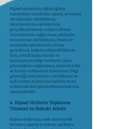
Kişisel verileriniz; dijital eğitim
hizmetinin sunulması, sipariş ve ödeme
süreçlerinin yürütülmesi,
faturalandırma işlemlerinin
gerçekleştirilmesi, müşteri destek
hizmetlerinin sağlanması, sözleşme
süreçlerinin yürütülmesi, finans ve
muhasebe işlemlerinin yerine
getirilmesi, hukuki yükümlülüklerin
ifası, yetkili kamu kurum ve
kuruluşlarına bilgi verilmesi, işlem
güvenliğinin sağlanması, dolandırıcılık
ve kötüye kullanımın önlenmesi, bilgi
güvenliği süreçlerinin yürütülmesi ve
açık rızanız bulunması halinde ticari
elektronik ileti gönderilmesi amacıyla
işlenmektedir.
4. Kişisel Verilerin Toplanma
Yöntemi ve Hukuki Sebebi
Kişisel verileriniz; web sitesi üyelik
formları, sipariş ve ödeme sayfaları,