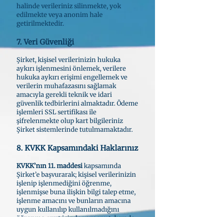
halinde verileriniz silinmekte, yok
edilmekte veya anonim hale
getirilmektedir.
7. Veri Güvenliği
Şirket, kişisel verilerinizin hukuka
aykırı işlenmesini önlemek, verilere
hukuka aykırı erişimi engellemek ve
verilerin muhafazasını sağlamak
amacıyla gerekli teknik ve idari
güvenlik tedbirlerini almaktadır. Ödeme
işlemleri SSL sertifikası ile
şifrelenmekte olup kart bilgileriniz
Şirket sistemlerinde tutulmamaktadır.
8. KVKK Kapsamındaki Haklarınız
KVKK’nın 11. maddesi
kapsamında
Şirket’e başvurarak; kişisel verilerinizin
işlenip işlenmediğini öğrenme,
işlenmişse buna ilişkin bilgi talep etme,
işlenme amacını ve bunların amacına
uygun kullanılıp kullanılmadığını