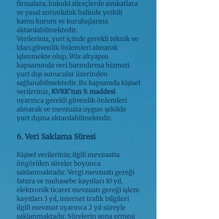
firmalara, hukuki süreçlerde avukatlara
ve yasal zorunluluk halinde yetkili
kamu kurum ve kuruluşlarına
aktarılabilmektedir.
Verileriniz, yurt içinde gerekli teknik ve
idari güvenlik önlemleri alınarak
işlenmekte olup, Wix altyapısı
kapsamında veri barındırma hizmeti
yurt dışı sunucular üzerinden
sağlanabilmektedir. Bu kapsamda kişisel
verileriniz,
KVKK’nın 9. maddesi
uyarınca gerekli güvenlik önlemleri
alınarak ve mevzuata uygun şekilde
yurt dışına aktarılabilmektedir.
6. Veri Saklama Süresi
Kişisel verileriniz; ilgili mevzuatta
öngörülen süreler boyunca
saklanmaktadır. Vergi mevzuatı gereği
fatura ve muhasebe kayıtları 10 yıl,
elektronik ticaret mevzuatı gereği işlem
kayıtları 3 yıl, internet trafik bilgileri
ilgili mevzuat uyarınca 2 yıl süreyle
saklanmaktadır. Sürelerin sona ermesi