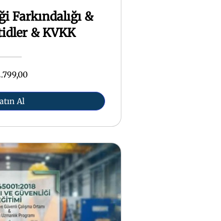
ği Farkındalığı &
tidler & KVKK
.799,00
atın Al