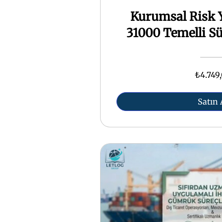
Kurumsal Risk Y
31000 Temelli Sü
₺4.749
Satın 