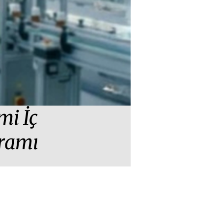
mi İç
gramı