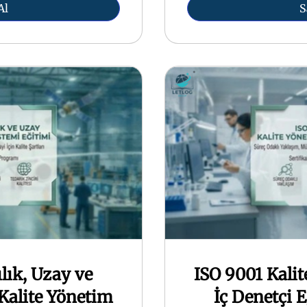
Al
S
lık, Uzay ve
ISO 9001 Kali
Kalite Yönetim
İç Denetçi E