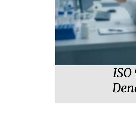
ISO 
Dene