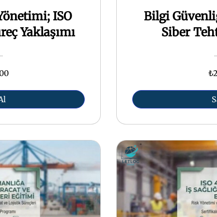
önetimi; ISO
Bilgi Güvenli
reç Yaklaşımı
Siber Teh
,00
₺2
Al
S