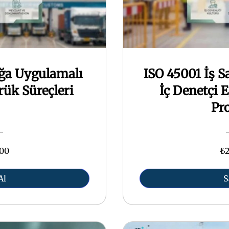
ğa Uygulamalı
ISO 45001 İş S
ük Süreçleri
İç Denetçi E
Pr
,00
₺2
Al
S