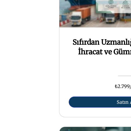
Sıfırdan Uzmanlı
İhracat ve Gümr
₺2.799
Satın 