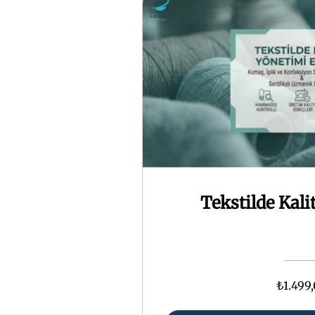
Tekstilde Kali
₺1.499