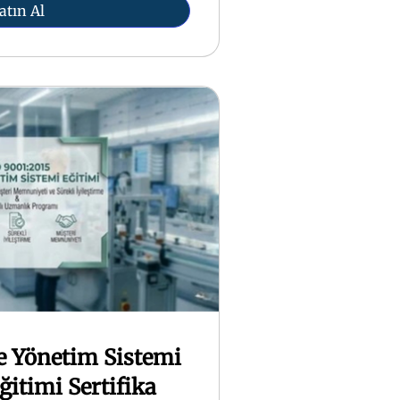
atın Al
te Yönetim Sistemi
ğitimi Sertifika