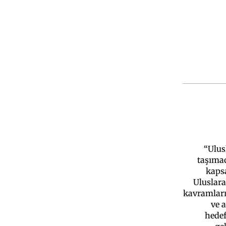
“Ulus
taşımac
kaps
Uluslara
kavramları,
ve a
hedef