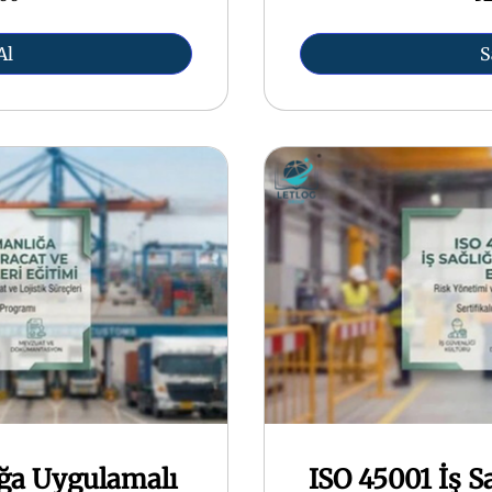
Al
S
ğa Uygulamalı
ISO 45001 İş S