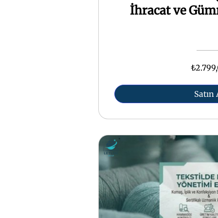
İhracat ve Gümr
₺2.799
Satın 