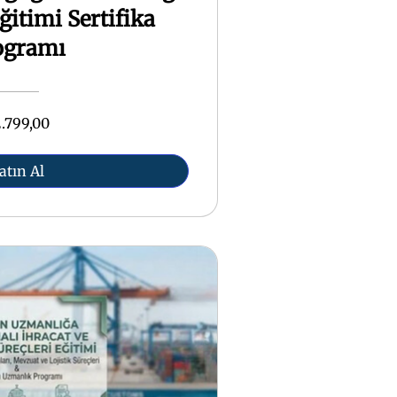
ğitimi Sertifika
ogramı
.799,00
atın Al