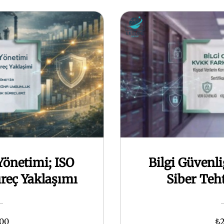
önetimi; ISO
Bilgi Güvenli
reç Yaklaşımı
Siber Teh
,00
₺2