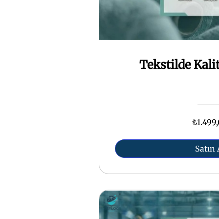
Tekstilde Kali
₺1.499
Satın 