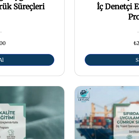
ük Süreçleri
İç Denetçi E
Pr
,00
₺2
Al
S