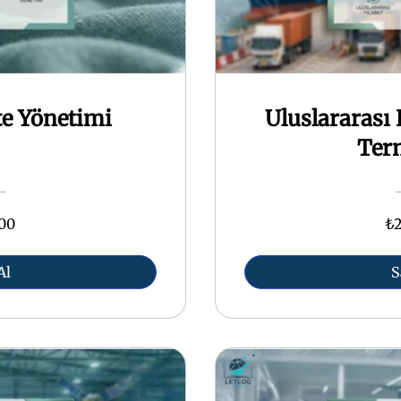
te Yönetimi
Uluslararası 
Ter
,00
₺2
Al
S