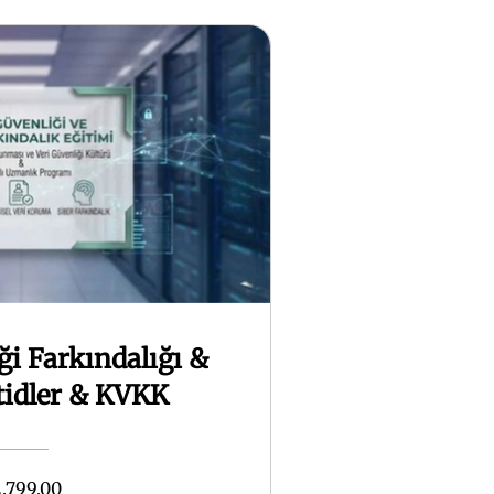
ği Farkındalığı &
tidler & KVKK
.799,00