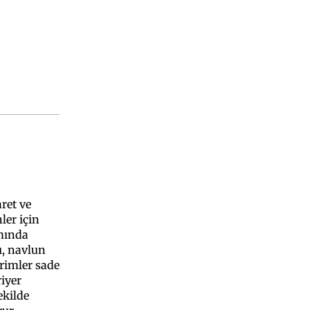
ret ve
ler için
mında
ı, navlun
erimler sade
riyer
ekilde