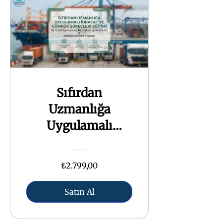
Sıfırdan
Uzmanlığa
Uygulamalı
İhracat ve
Gümrük Süreçleri
₺2.799,00
Satın Al